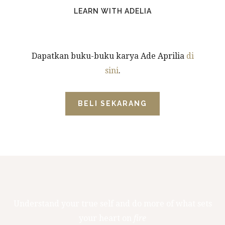
LEARN WITH ADELIA
Dapatkan buku-buku karya Ade Aprilia
di
sini
.
BELI SEKARANG
Understand your true self and do more of what sets
your heart on
fire