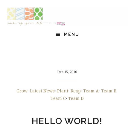
Skip
Skip
Skip
to
to
to
content
primary
footer
sidebar
HEADER
MENU
RIGHT
Dec 15, 2016
Grow
·
Latest News
·
Plant
·
Reap
·
Team A
·
Team B
·
Team C
·
Team D
HELLO WORLD!