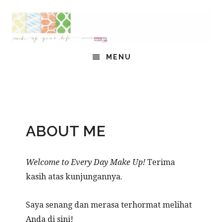
Skip
Skip
to
to
content
footer
HEADER
MENU
RIGHT
ABOUT ME
Welcome to Every Day Make Up!
Terima
kasih atas kunjungannya.
Saya senang dan merasa terhormat melihat
Anda di sini!