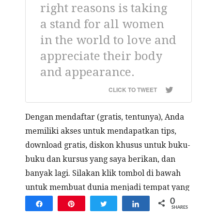
right reasons is taking
a stand for all women
in the world to love and
appreciate their body
and appearance.
CLICK TO TWEET
Dengan mendaftar (gratis, tentunya), Anda
memiliki akses untuk mendapatkan tips,
download gratis, diskon khusus untuk buku-
buku dan kursus yang saya berikan, dan
banyak lagi. Silakan klik tombol di bawah
untuk membuat dunia menjadi tempat yang
menyenangkan!
0
Share
Pin
Tweet
Share
SHARES