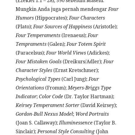
(Ezekiel 1:1 – 28), 590 sebelum Masehi.
Mungkin Anda juga pernah mendengar
Four
Humors
(Hippocrates);
Four Characters
(Plato);
Four Sources of Happiness
(Aristotle);
Four Temperaments
(Irenaeus);
Four
Tempraments
(Galen);
Four Totem Spirit
(Paracelsus);
Four World Views
(Adickes);
Four Mistaken Goals
(Dreikurs/Adler);
Four
Character Styles
(Ernst Kretschmer);
Psychological Types
(Carl Jung);
Four
Orientations
(Fromm);
Meyers-Briggs Type
Indicator
;
Color Code
(Dr. Taylor Hartman);
Keirsey Temperament Sorter
(David Keirsey);
Gordon-Bull Nexus Model
;
Word Portraits
(Joan S. Callaway);
Illuminessence
(Taylor B.
Sinclair);
Personal Style Consulting
(John