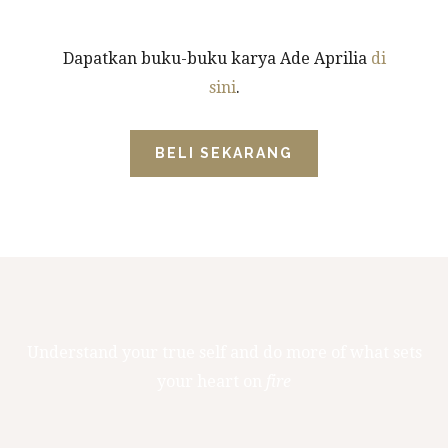
Dapatkan buku-buku karya Ade Aprilia
di
sini
.
BELI SEKARANG
Understand your true self and do more of what sets
your heart on
fire