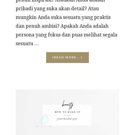
pribadi yang suka akan detail? Atau
mungkin Anda suka sesuatu yang praktis
dan penuh ambisi? Apakah Anda adalah
persona yang fokus dan puas melihat segala
sesuatu …
ABOUT
[READ MORE...]
TUTORIAL:
3
EASY
STEPS
TO
TOUCH-
UP
YOUR
MAKE-
UP