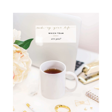
TO
MAKE-
UP
YOUR
EYES