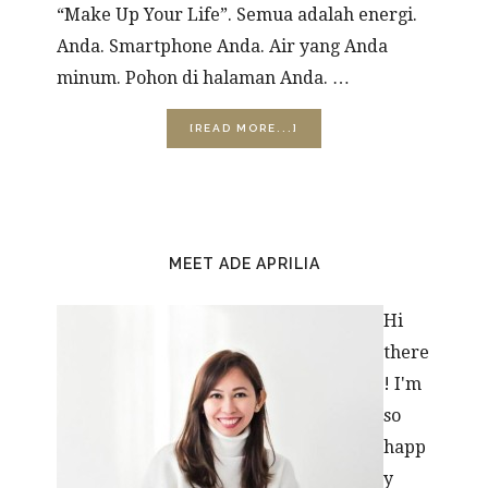
“Make Up Your Life”. Semua adalah energi.
Anda. Smartphone Anda. Air yang Anda
minum. Pohon di halaman Anda. …
ABOUT
[READ MORE...]
WHICH
TEAM
ARE
YOU?
PRIMARY
SIDEBAR
MEET ADE APRILIA
Hi
there
! I'm
so
happ
y