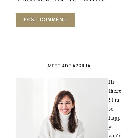
PRIMARY
SIDEBAR
MEET ADE APRILIA
Hi
there
! I'm
so
happ
y
you'r