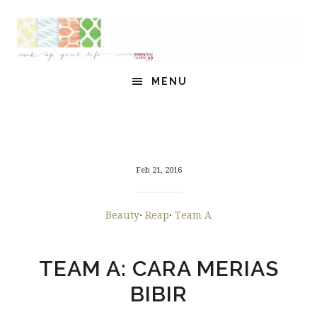
Skip
Skip
Skip
to
to
to
content
primary
footer
sidebar
HEADER
MENU
RIGHT
Feb 21, 2016
Beauty
·
Reap
·
Team A
TEAM A: CARA MERIAS
BIBIR