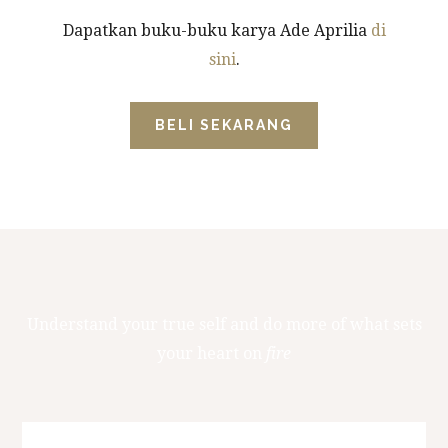
Dapatkan buku-buku karya Ade Aprilia
di
sini
.
BELI SEKARANG
Understand your true self and do more of what sets
your heart on
fire